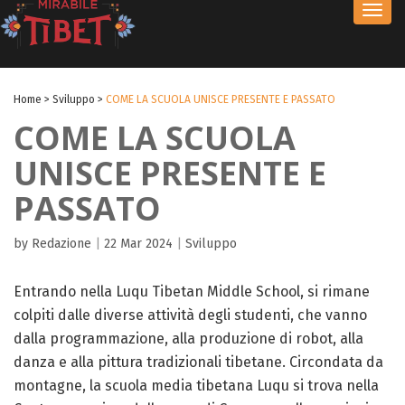
Toggl
navig
Home
>
Sviluppo
>
COME LA SCUOLA UNISCE PRESENTE E PASSATO
COME LA SCUOLA
UNISCE PRESENTE E
PASSATO
by Redazione
|
22 Mar 2024
|
Sviluppo
Entrando nella Luqu Tibetan Middle School, si rimane
colpiti dalle diverse attività degli studenti, che vanno
dalla programmazione, alla produzione di robot, alla
danza e alla pittura tradizionali tibetane. Circondata da
montagne, la scuola media tibetana Luqu si trova nella