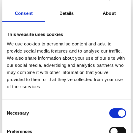
Oltre alla cultura dei Thangka, il club di produzione di
Consent
Details
About
robot è diventato anche un successo tra i giovani della
scuola Luqu. Tamdrin Tashi, un ragazzo tibetano, e i suoi
quattro membri del team stanno installando un robot di
This website uses cookies
smistamento dei rifiuti, in grado di identificare
We use cookies to personalise content and ads, to
automaticamente le categorie di rifiuti. Hanno anche
provide social media features and to analyse our traffic.
aggiunto effetti sonori per far assomigliare il robot a un
We also share information about your use of our site with
vero e proprio camion della spazzatura. “Ho imparato la
our social media, advertising and analytics partners who
programmazione per sei mesi sotto la guida dei nostri
may combine it with other information that you’ve
insegnanti. Ora i robot possono mettere i rifiuti nei
provided to them or that they’ve collected from your use
cassonetti, in base a diverse categorie, tramite sensori”,
of their services.
afferma Tamdrin Tashi.
Consent
Più di 30 studenti si sono uniti al robot club che tiene
Necessary
Selection
lezioni quattro giorni alla settimana. Nonostante la
mancanza di professionisti, gli educatori della scuola
Preferences