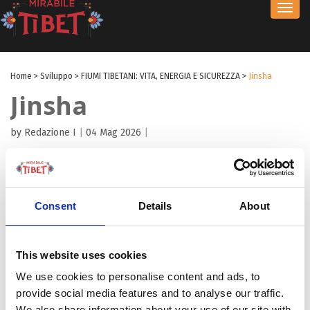
Toggl
navig
Home
>
Sviluppo
>
FIUMI TIBETANI: VITA, ENERGIA E SICUREZZA
>
Jinsha
Jinsha
by Redazione I
|
04 Mag 2026
|
Consent
Details
About
This website uses cookies
We use cookies to personalise content and ads, to
provide social media features and to analyse our traffic.
We also share information about your use of our site with