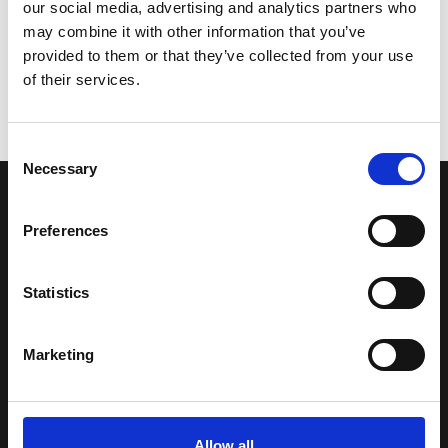
our social media, advertising and analytics partners who
may combine it with other information that you’ve
provided to them or that they’ve collected from your use
of their services.
Consent
Necessary
Selection
LA NOSTRA MISSION
Preferences
Una comunità di appassionati della cultura tibetana che hanno
Statistics
avuto modo di viaggiare e conoscere questa meravigliosa regione.
Una regione affascinante, densa di spiritualità che con i suoi
paesaggi e la sua gente è capace di riempire il cuore.
Marketing
Attraverso i nostri contributi cercheremo agevolare la conoscenza
della cultura, della storia e della religione del paese e rendere più
Allow all