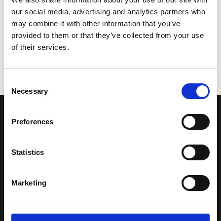
our social media, advertising and analytics partners who
may combine it with other information that you’ve
provided to them or that they’ve collected from your use
of their services.
Consent
Necessary
Selection
LA NOSTRA MISSION
Preferences
Una comunità di appassionati della cultura tibetana che hanno
Statistics
avuto modo di viaggiare e conoscere questa meravigliosa regione.
Una regione affascinante, densa di spiritualità che con i suoi
paesaggi e la sua gente è capace di riempire il cuore.
Marketing
Attraverso i nostri contributi cercheremo agevolare la conoscenza