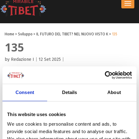
Toggl
navig
Home
>
Sviluppo
>
IL FUTURO DEL TIBET? NEL NUOVO VISTO K
>
135
135
by Redazione I
|
12 Set 2025
|
Consent
Details
About
This website uses cookies
We use cookies to personalise content and ads, to
provide social media features and to analyse our traffic.
We also share information about your use of our site with