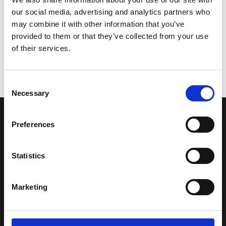
our social media, advertising and analytics partners who
may combine it with other information that you’ve
provided to them or that they’ve collected from your use
of their services.
Consent
Necessary
Selection
LA NOSTRA MISSION
Preferences
Una comunità di appassionati della cultura tibetana che hanno
Statistics
avuto modo di viaggiare e conoscere questa meravigliosa regione.
Una regione affascinante, densa di spiritualità che con i suoi
Marketing
paesaggi e la sua gente è capace di riempire il cuore.
Attraverso i nostri contributi cercheremo agevolare la conoscenza