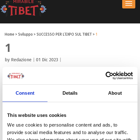
Toggl
navig
Home
>
Sviluppo
>
SUCCESSO PER L’EXPO SUL TIBET
>
1
1
by Redazione
|
01 Dic 2023
|
Consent
Details
About
This website uses cookies
We use cookies to personalise content and ads, to
provide social media features and to analyse our traffic.
We also share information about your use of our site with