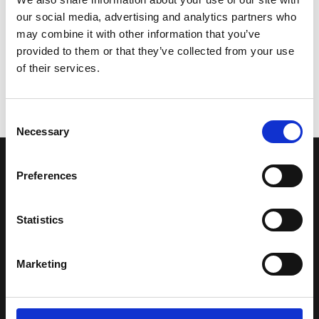
our social media, advertising and analytics partners who
may combine it with other information that you’ve
provided to them or that they’ve collected from your use
of their services.
Consent
Necessary
Selection
LA NOSTRA MISSION
Preferences
Una comunità di appassionati della cultura tibetana che hanno
Statistics
avuto modo di viaggiare e conoscere questa meravigliosa regione.
Una regione affascinante, densa di spiritualità che con i suoi
Marketing
paesaggi e la sua gente è capace di riempire il cuore.
Attraverso i nostri contributi cercheremo agevolare la conoscenza