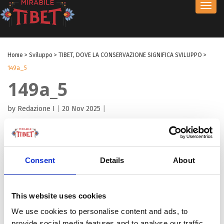
Toggl
navig
Home
>
Sviluppo
>
TIBET, DOVE LA CONSERVAZIONE SIGNIFICA SVILUPPO
>
149a_5
149a_5
by Redazione I
|
20 Nov 2025
|
Consent
Details
About
This website uses cookies
We use cookies to personalise content and ads, to
provide social media features and to analyse our traffic.