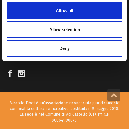
Allow all
Attraverso i nostri contributi cercheremo agevolare la conoscenza
della cultura, della storia e della religione del paese e rendere più
vicina la possibilità per chiunque voglia – almeno una volta nella vita
Allow selection
– visitare il “Tetto del Mondo”.
Deny
SEGUICI SUI NOSTRI SOCIAL
Mirabile Tibet è un’associazione riconosciuta giuridicamente
con finalità culturali e ricreative, costituita il 9 maggio 2018.
La sede è nel Comune di Aci Castello (CT), rif. C.F.
90064990873.