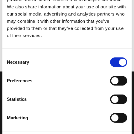
We also share information about your use of our site with
our social media, advertising and analytics partners who
may combine it with other information that you’ve
provided to them or that they’ve collected from your use
of their services.
Consent
Necessary
Selection
Preferences
LA NOSTRA MISSION
Statistics
Una comunità di appassionati della cultura tibetana che hanno
avuto modo di viaggiare e conoscere questa meravigliosa regione.
Marketing
Una regione affascinante, densa di spiritualità che con i suoi
paesaggi e la sua gente è capace di riempire il cuore.