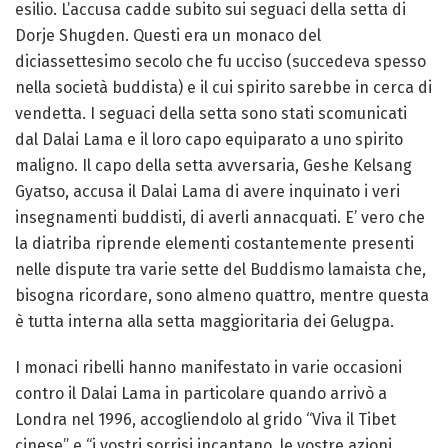
esilio. L’accusa cadde subito sui seguaci della setta di
Dorje Shugden. Questi era un monaco del
diciassettesimo secolo che fu ucciso (succedeva spesso
nella società buddista) e il cui spirito sarebbe in cerca di
vendetta. I seguaci della setta sono stati scomunicati
dal Dalai Lama e il loro capo equiparato a uno spirito
maligno. Il capo della setta avversaria, Geshe Kelsang
Gyatso, accusa il Dalai Lama di avere inquinato i veri
insegnamenti buddisti, di averli annacquati. E’ vero che
la diatriba riprende elementi costantemente presenti
nelle dispute tra varie sette del Buddismo lamaista che,
bisogna ricordare, sono almeno quattro, mentre questa
è tutta interna alla setta maggioritaria dei Gelugpa.
I monaci ribelli hanno manifestato in varie occasioni
contro il Dalai Lama in particolare quando arrivò a
Londra nel 1996, accogliendolo al grido “Viva il Tibet
cinese” e “i vostri sorrisi incantano, le vostre azioni