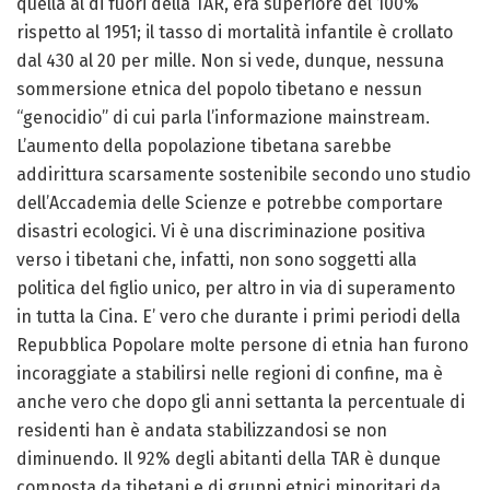
quella al di fuori della TAR, era superiore del 100%
rispetto al 1951; il tasso di mortalità infantile è crollato
dal 430 al 20 per mille. Non si vede, dunque, nessuna
sommersione etnica del popolo tibetano e nessun
“genocidio” di cui parla l’informazione mainstream.
L’aumento della popolazione tibetana sarebbe
addirittura scarsamente sostenibile secondo uno studio
dell’Accademia delle Scienze e potrebbe comportare
disastri ecologici. Vi è una discriminazione positiva
verso i tibetani che, infatti, non sono soggetti alla
politica del figlio unico, per altro in via di superamento
in tutta la Cina. E’ vero che durante i primi periodi della
Repubblica Popolare molte persone di etnia han furono
incoraggiate a stabilirsi nelle regioni di confine, ma è
anche vero che dopo gli anni settanta la percentuale di
residenti han è andata stabilizzandosi se non
diminuendo. Il 92% degli abitanti della TAR è dunque
composta da tibetani e di gruppi etnici minoritari da