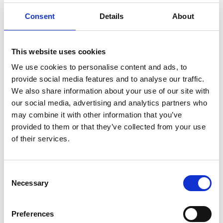
d’interferenze negli affari interni di quasi tutte le
nazioni. Obama ha lanciato la politica di contenimento e
Consent
Details
About
isolamento della Cina con il Pivot To Asia e ha incontrato
ben tre volte il Dalai Lama. Secondo il repubblicano
This website uses cookies
Sensenbrenner, nel corso dell’ultimo mezzo secolo gli
Stati uniti hanno avuto un rapporto forte e stabile con il
We use cookies to personalise content and ads, to
popolo e il governo (in esilio) del Dalai Lama.
provide social media features and to analyse our traffic.
We also share information about your use of our site with
I cinesi vedono il Tibet come una questione di sicurezza
our social media, advertising and analytics partners who
nazionale e considerano il supporto dato al “Tibet
may combine it with other information that you’ve
libero” dell’Occidente come un tentativo di colpire al
provided to them or that they’ve collected from your use
of their services.
cuore la loro sicurezza. Secondo il professor Michel
Chossudovsky l’intromissione negli affari delle regioni
autonome costituisce un tentativo di innescare il
Consent
conflitto etnico in Cina per servire gli interessi della
Necessary
Selection
politica estera americana.
Preferences
Inoltre i cinesi vedono la mano statunitense dietro tutto