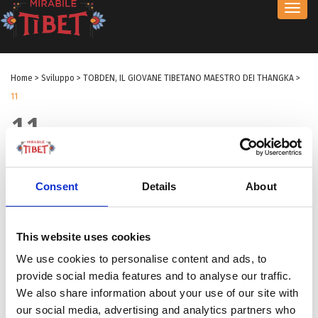
Toggl
navig
Home
>
Sviluppo
>
TOBDEN, IL GIOVANE TIBETANO MAESTRO DEI THANGKA
>
11
11
by Redazione I
|
10 Mag 2024
|
Consent
Details
About
This website uses cookies
We use cookies to personalise content and ads, to
provide social media features and to analyse our traffic.
We also share information about your use of our site with
our social media, advertising and analytics partners who