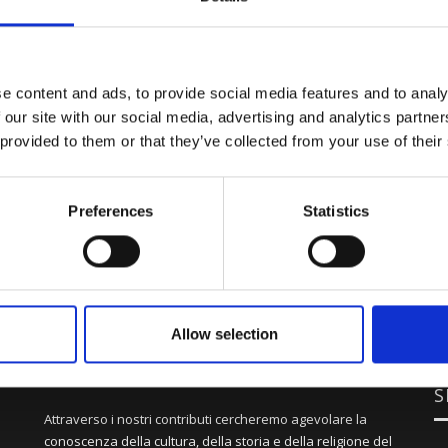
e content and ads, to provide social media features and to analy
 our site with our social media, advertising and analytics partn
 provided to them or that they’ve collected from your use of their
Preferences
Statistics
Allow selection
S
Attraverso i nostri contributi cercheremo agevolare la
conoscenza della cultura, della storia e della religione del