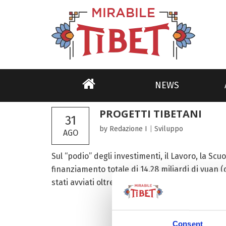
NEWS
PROGETTI TIBETANI
31
by Redazione I
|
Sviluppo
AGO
Sul “podio” degli investimenti, il Lavoro, la Scuo
finanziamento totale di 14,28 miliardi di yuan (q
stati avviati oltre 3mila progetti. Che hanno...
Consent