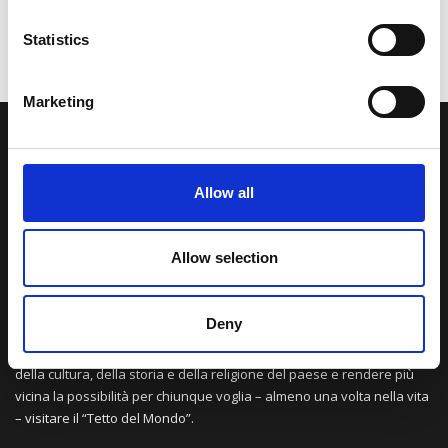
Statistics
Marketing
LA NOSTRA MISSION
Allow all
Una comunità di appassionati della cultura tibetana che hanno
avuto modo di viaggiare e conoscere questa meravigliosa regione.
Una regione affascinante, densa di spiritualità che con i suoi
Allow selection
paesaggi e la sua gente è capace di riempire il cuore.
Deny
Attraverso i nostri contributi cercheremo agevolare la conoscenza
della cultura, della storia e della religione del paese e rendere più
vicina la possibilità per chiunque voglia – almeno una volta nella vita
– visitare il “Tetto del Mondo”.