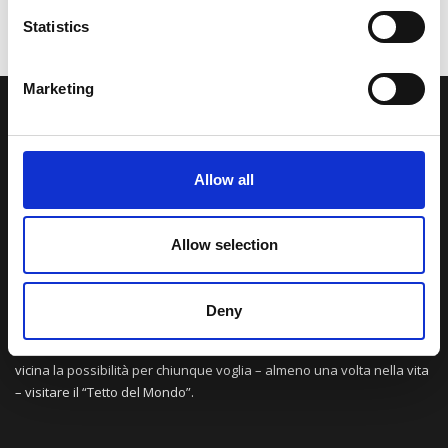
Statistics
Marketing
LA NOSTRA MISSION
Allow all
Una comunità di appassionati della cultura tibetana che hanno
avuto modo di viaggiare e conoscere questa meravigliosa regione.
Una regione affascinante, densa di spiritualità che con i suoi
Allow selection
paesaggi e la sua gente è capace di riempire il cuore.
Deny
Attraverso i nostri contributi cercheremo agevolare la conoscenza
della cultura, della storia e della religione del paese e rendere più
vicina la possibilità per chiunque voglia – almeno una volta nella vita
– visitare il “Tetto del Mondo”.