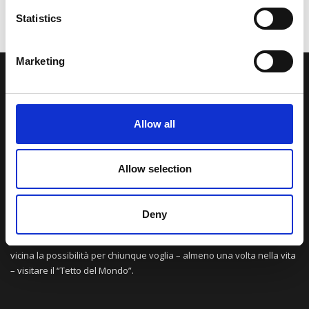
Statistics
Marketing
LA NOSTRA MISSION
Allow all
Una comunità di appassionati della cultura tibetana che hanno
avuto modo di viaggiare e conoscere questa meravigliosa regione.
Una regione affascinante, densa di spiritualità che con i suoi
Allow selection
paesaggi e la sua gente è capace di riempire il cuore.
Deny
Attraverso i nostri contributi cercheremo agevolare la conoscenza
della cultura, della storia e della religione del paese e rendere più
vicina la possibilità per chiunque voglia – almeno una volta nella vita
– visitare il “Tetto del Mondo”.