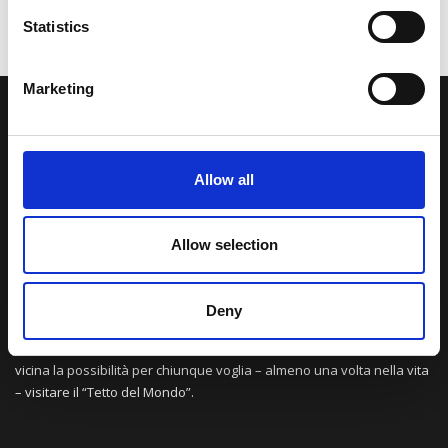
Statistics
Marketing
LA NOSTRA MISSION
Allow all
Una comunità di appassionati della cultura tibetana che hanno
avuto modo di viaggiare e conoscere questa meravigliosa regione.
Una regione affascinante, densa di spiritualità che con i suoi
Allow selection
paesaggi e la sua gente è capace di riempire il cuore.
Deny
Attraverso i nostri contributi cercheremo agevolare la conoscenza
della cultura, della storia e della religione del paese e rendere più
vicina la possibilità per chiunque voglia – almeno una volta nella vita
– visitare il “Tetto del Mondo”.