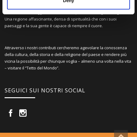
Deny
Una comunità di appassionati della cultura tibetana che hanno
avuto modo di viaggiare e conoscere questa meravigliosa regione.
Una regione affascinante, densa di spiritualità che con i suoi
paesaggi e la sua gente è capace di riempire il cuore.
Attraverso i nostri contributi cercheremo agevolare la conoscenza
della cultura, della storia e della religione del paese e rendere più
vicina la possibilità per chiunque voglia – almeno una volta nella vita
– visitare il “Tetto del Mondo”.
SEGUICI SUI NOSTRI SOCIAL