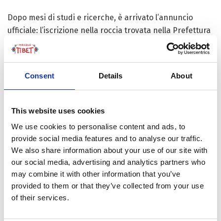
Dopo mesi di studi e ricerche, è arrivato l’annuncio
ufficiale: l’iscrizione nella roccia trovata nella Prefettura
tibetana di Golog, sull’altopiano del Qinghai-Tibet, risale
alla dinastia cinese Qin (221-206 A.E.V) e, considerata
l’altitudine di circa 4.300 metri, è la più alta...
Consent
Details
About
This website uses cookies
FOCUS TIBET
We use cookies to personalise content and ads, to
provide social media features and to analyse our traffic.
We also share information about your use of our site with
SULLA VETTA DELLO XIZANG, DOVE IL VENTO
our social media, advertising and analytics partners who
SOFFIA LO SPIRITO DI BUDDHA
may combine it with other information that you’ve
provided to them or that they’ve collected from your use
of their services.