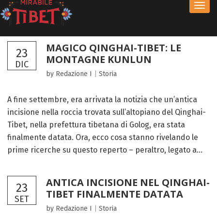
Toggl
navig
MAGICO QINGHAI-TIBET: LE
23
MONTAGNE KUNLUN
DIC
by Redazione I
|
Storia
A fine settembre, era arrivata la notizia che un’antica
incisione nella roccia trovata sull’altopiano del Qinghai-
Tibet, nella prefettura tibetana di Golog, era stata
finalmente datata. Ora, ecco cosa stanno rivelando le
prime ricerche su questo reperto – peraltro, legato a...
ANTICA INCISIONE NEL QINGHAI-
23
TIBET FINALMENTE DATATA
SET
by Redazione I
|
Storia