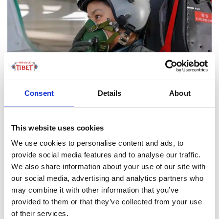
Consent
Details
About
LEGGI TUTTO
This website uses cookies
We use cookies to personalise content and ads, to
FOCUS TIBET
provide social media features and to analyse our traffic.
We also share information about your use of our site with
our social media, advertising and analytics partners who
SULLA VETTA DELLO XIZANG, DOVE IL VENTO
may combine it with other information that you’ve
SOFFIA LO SPIRITO DI BUDDHA
provided to them or that they’ve collected from your use
of their services.