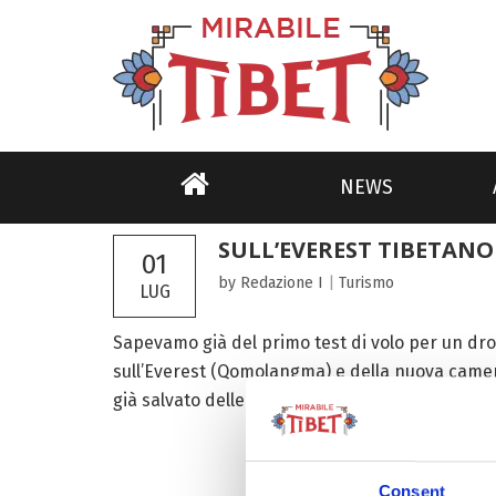
NEWS
SULL’EVEREST TIBETANO 
01
by Redazione I
|
Turismo
LUG
Sapevamo già del primo test di volo per un dron
sull’Everest (Qomolangma) e della nuova camer
già salvato delle vite. Ora, dai versanti tibetano
Consent