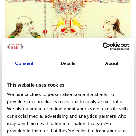
Consent
Details
About
LEGGI TUTTO
This website uses cookies
We use cookies to personalise content and ads, to
provide social media features and to analyse our traffic.
FOCUS TIBET
We also share information about your use of our site with
our social media, advertising and analytics partners who
may combine it with other information that you’ve
SULLA VETTA DELLO XIZANG, DOVE IL VENTO
provided to them or that they’ve collected from your use
SOFFIA LO SPIRITO DI BUDDHA