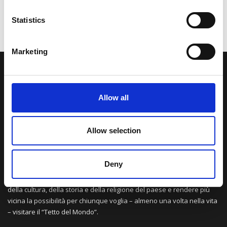
Statistics
Marketing
LA NOSTRA MISSION
Allow all
Una comunità di appassionati della cultura tibetana che hanno
avuto modo di viaggiare e conoscere questa meravigliosa regione.
Una regione affascinante, densa di spiritualità che con i suoi
Allow selection
paesaggi e la sua gente è capace di riempire il cuore.
Deny
Attraverso i nostri contributi cercheremo agevolare la conoscenza
della cultura, della storia e della religione del paese e rendere più
vicina la possibilità per chiunque voglia – almeno una volta nella vita
– visitare il “Tetto del Mondo”.