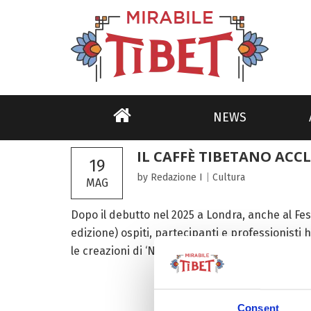
NEWS
IL CAFFÈ TIBETANO ACC
19
by Redazione I
|
Cultura
MAG
Dopo il debutto nel 2025 a Londra, anche al Fes
edizione) ospiti, partecipanti e professionist
le creazioni di ‘Nindo Coffee’. Un’azienda tibeta
Consent