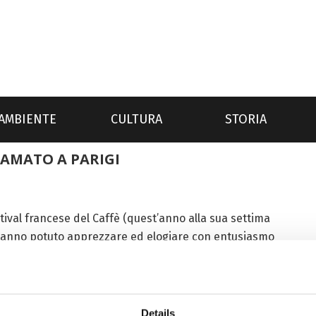
AMBIENTE
CULTURA
STORIA
LAMATO A PARIGI
tival francese del Caffè (quest’anno alla sua settima
i hanno potuto apprezzare ed elogiare con entusiasmo
na nata nel 2018, che...
Details