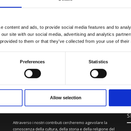
e content and ads, to provide social media features and to analy
 our site with our social media, advertising and analytics partn
 provided to them or that they’ve collected from your use of their
Preferences
Statistics
Allow selection
S
Attraverso i nostri contributi cercheremo agevolare la
conoscenza della cultura, della storia e della religione del