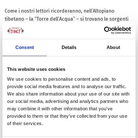
Come i nostri lettori ricorderanno, nell’Altopiano
tibetano – la “Torre dell’Acqua” – si trovano le sorgenti
di 6 grandi fiumi vitali per altrettanti Paesi. Tra questi,
Yangtse (il Fiume Azzurro), sotto osservazione e cura da
diversi anni per via degli...
Consent
Details
About
This website uses cookies
FOCUS TIBET
We use cookies to personalise content and ads, to
provide social media features and to analyse our traffic.
We also share information about your use of our site with
SULLA VETTA DELLO XIZANG, DOVE IL VENTO
our social media, advertising and analytics partners who
SOFFIA LO SPIRITO DI BUDDHA
may combine it with other information that you’ve
provided to them or that they’ve collected from your use
of their services.