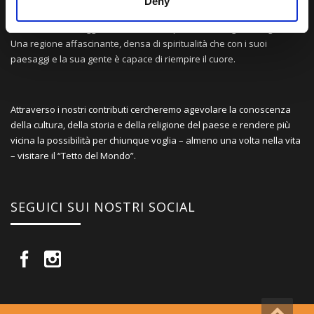
Deny
Una comunità di appassionati della cultura tibetana che hanno
avuto modo di viaggiare e conoscere questa meravigliosa regione.
Una regione affascinante, densa di spiritualità che con i suoi
paesaggi e la sua gente è capace di riempire il cuore.
Attraverso i nostri contributi cercheremo agevolare la conoscenza
della cultura, della storia e della religione del paese e rendere più
vicina la possibilità per chiunque voglia – almeno una volta nella vita
– visitare il “Tetto del Mondo”.
SEGUICI SUI NOSTRI SOCIAL