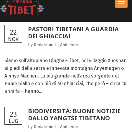
Toggl
navig
PASTORI TIBETANI A GUARDIA
22
DEI GHIACCIAI
NOV
by Redazione I
|
Ambiente
Siamo sull’altopiano Qinghai-Tibet, nel villaggio Xueshan
ai piedi della sacra e innevata montagna Anyemaqen o
Amnye Machen. La più grande nell’area sorgente del
Fiume Giallo e con più di 40 ghiacciai, che però – circa 10
anni fa – hanno...
BIODIVERSITÀ: BUONE NOTIZIE
23
DALLO YANGTSE TIBETANO
LUG
by Redazione I
|
Ambiente