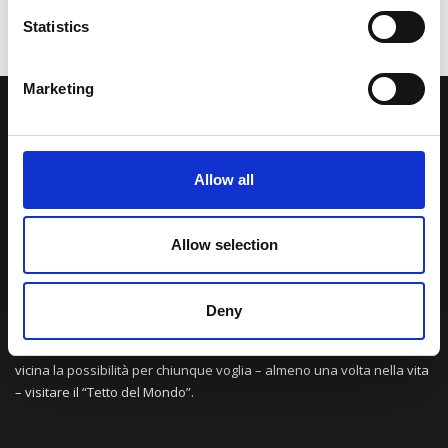
Statistics
Marketing
LA NOSTRA MISSION
Allow all
Una comunità di appassionati della cultura tibetana che hanno
avuto modo di viaggiare e conoscere questa meravigliosa regione.
Una regione affascinante, densa di spiritualità che con i suoi
Allow selection
paesaggi e la sua gente è capace di riempire il cuore.
Deny
Attraverso i nostri contributi cercheremo agevolare la conoscenza
della cultura, della storia e della religione del paese e rendere più
vicina la possibilità per chiunque voglia – almeno una volta nella vita
– visitare il “Tetto del Mondo”.