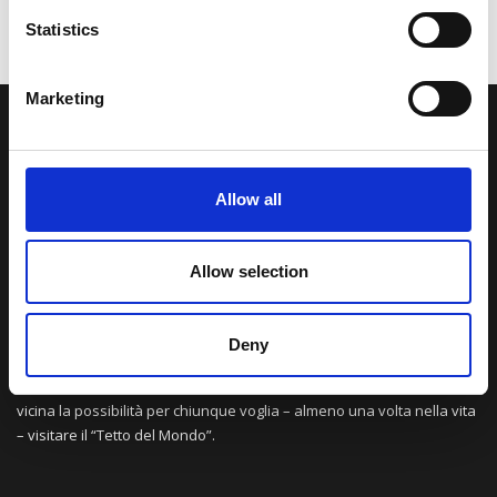
Statistics
Marketing
LA NOSTRA MISSION
Allow all
Una comunità di appassionati della cultura tibetana che hanno
avuto modo di viaggiare e conoscere questa meravigliosa regione.
Una regione affascinante, densa di spiritualità che con i suoi
Allow selection
paesaggi e la sua gente è capace di riempire il cuore.
Deny
Attraverso i nostri contributi cercheremo agevolare la conoscenza
della cultura, della storia e della religione del paese e rendere più
vicina la possibilità per chiunque voglia – almeno una volta nella vita
– visitare il “Tetto del Mondo”.