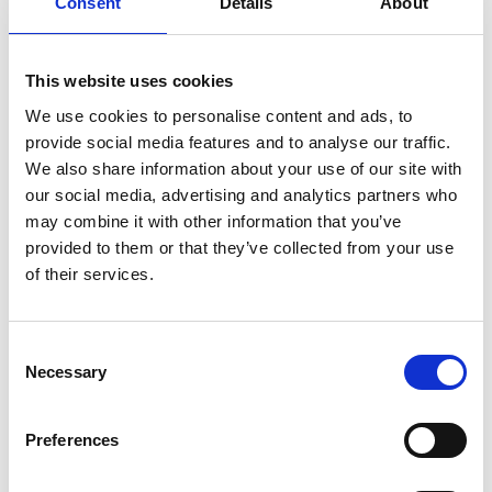
Consent
Details
About
SULLA VETTA DELLO XIZANG, DOVE IL VENTO
SOFFIA LO SPIRITO DI BUDDHA
This website uses cookies
We use cookies to personalise content and ads, to
provide social media features and to analyse our traffic.
We also share information about your use of our site with
our social media, advertising and analytics partners who
may combine it with other information that you’ve
provided to them or that they’ve collected from your use
of their services.
Consent
Necessary
Selection
Preferences