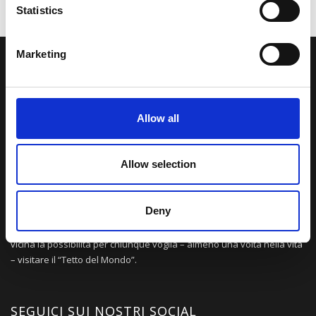
Statistics
Marketing
LA NOSTRA MISSION
Una comunità di appassionati della cultura tibetana che hanno
Allow all
avuto modo di viaggiare e conoscere questa meravigliosa regione.
Una regione affascinante, densa di spiritualità che con i suoi
paesaggi e la sua gente è capace di riempire il cuore.
Allow selection
Deny
Attraverso i nostri contributi cercheremo agevolare la conoscenza
della cultura, della storia e della religione del paese e rendere più
vicina la possibilità per chiunque voglia – almeno una volta nella vita
– visitare il “Tetto del Mondo”.
SEGUICI SUI NOSTRI SOCIAL