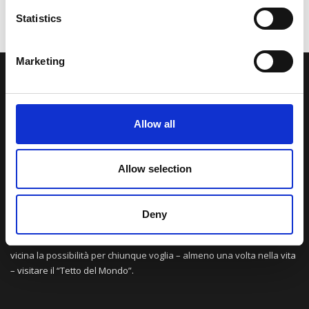
Statistics
Marketing
LA NOSTRA MISSION
Allow all
Una comunità di appassionati della cultura tibetana che hanno
avuto modo di viaggiare e conoscere questa meravigliosa regione.
Una regione affascinante, densa di spiritualità che con i suoi
Allow selection
paesaggi e la sua gente è capace di riempire il cuore.
Deny
Attraverso i nostri contributi cercheremo agevolare la conoscenza
della cultura, della storia e della religione del paese e rendere più
vicina la possibilità per chiunque voglia – almeno una volta nella vita
– visitare il “Tetto del Mondo”.