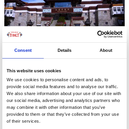
Consent
Details
About
LEGGI TUTTO
This website uses cookies
We use cookies to personalise content and ads, to
FOCUS TIBET
provide social media features and to analyse our traffic.
We also share information about your use of our site with
our social media, advertising and analytics partners who
SULLA VETTA DELLO XIZANG, DOVE IL VENTO
SOFFIA LO SPIRITO DI BUDDHA
may combine it with other information that you’ve
provided to them or that they’ve collected from your use
of their services.