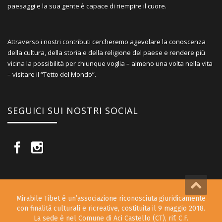
paesaggi e la sua gente è capace di riempire il cuore.
Attraverso i nostri contributi cercheremo agevolare la conoscenza
della cultura, della storia e della religione del paese e rendere più
vicina la possibilità per chiunque voglia – almeno una volta nella vita
– visitare il “Tetto del Mondo”.
SEGUICI SUI NOSTRI SOCIAL
Mirabile Tibet è un’associazione riconosciuta giuridicamente
con finalità culturali e ricreative, costituita il 9 maggio 2018.
La sede è nel Comune di Aci Castello (CT), rif. C.F.