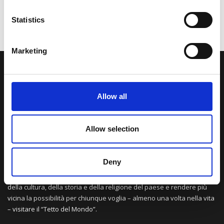
Statistics
Marketing
LA NOSTRA MISSION
Allow all
Una comunità di appassionati della cultura tibetana che hanno
avuto modo di viaggiare e conoscere questa meravigliosa regione.
Una regione affascinante, densa di spiritualità che con i suoi
Allow selection
paesaggi e la sua gente è capace di riempire il cuore.
Deny
Attraverso i nostri contributi cercheremo agevolare la conoscenza
della cultura, della storia e della religione del paese e rendere più
vicina la possibilità per chiunque voglia – almeno una volta nella vita
– visitare il “Tetto del Mondo”.