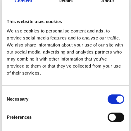
Consent
Details
About
SULLA VETTA DELLO XIZANG, DOVE IL VENTO
SOFFIA LO SPIRITO DI BUDDHA
This website uses cookies
We use cookies to personalise content and ads, to
provide social media features and to analyse our traffic.
We also share information about your use of our site with
our social media, advertising and analytics partners who
may combine it with other information that you’ve
provided to them or that they’ve collected from your use
of their services.
Consent
Necessary
Selection
Preferences