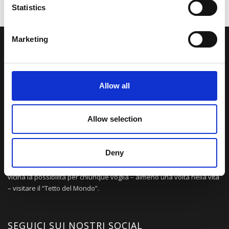
Statistics
Marketing
LA NOSTRA MISSION
Una comunità di appassionati della cultura tibetana che hanno
Allow all
avuto modo di viaggiare e conoscere questa meravigliosa regione.
Una regione affascinante, densa di spiritualità che con i suoi
paesaggi e la sua gente è capace di riempire il cuore.
Allow selection
Deny
Attraverso i nostri contributi cercheremo agevolare la conoscenza
della cultura, della storia e della religione del paese e rendere più
vicina la possibilità per chiunque voglia – almeno una volta nella vita
– visitare il “Tetto del Mondo”.
SEGUICI SUI NOSTRI SOCIAL