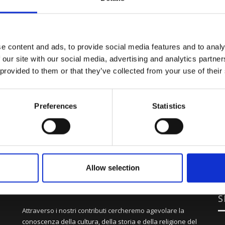
e content and ads, to provide social media features and to analy
 our site with our social media, advertising and analytics partn
 provided to them or that they’ve collected from your use of their
Preferences
Statistics
Allow selection
S
Attraverso i nostri contributi cercheremo agevolare la
conoscenza della cultura, della storia e della religione del