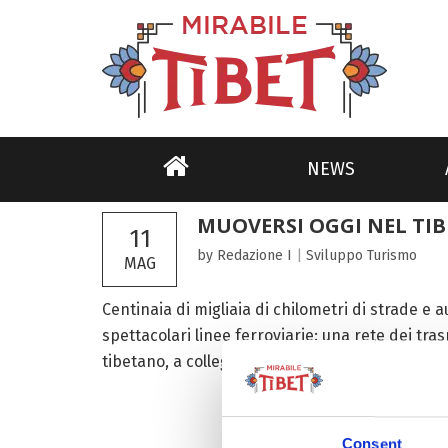
NEWS
MUOVERSI OGGI NEL TIB
11
by Redazione I
|
Sviluppo
Turismo
MAG
Centinaia di migliaia di chilometri di strade e
spettacolari linee ferroviarie: una rete dei tr
tibetano, a collegare popolazioni, città e villaggi
Consent