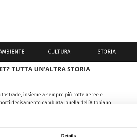
AMBIENTE
CULTURA
STORIA
ET? TUTTA UN’ALTRA STORIA
 autostrade, insieme a sempre più rotte aeree e
asporti decisamente cambiata, quella dell’Altopiano
 prima isolati. Dal 2012 al 2024,...
Details