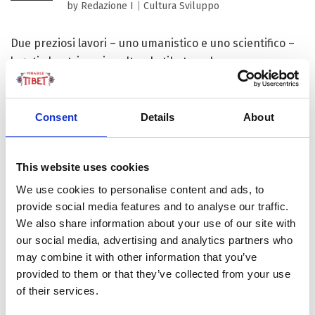
by Redazione I
|
Cultura
Sviluppo
Due preziosi lavori – uno umanistico e uno scientifico –
legati al patrimonio culturale tibetano hanno appena
visto la luce della stampa. Parliamo del ‘Tesoro degli
Insegnamenti Sacri Sakya Gapen’, il cui contenuto
enciclopedico copre i quasi tre secoli del...
Consent
Details
About
This website uses cookies
FOCUS TIBET
We use cookies to personalise content and ads, to
provide social media features and to analyse our traffic.
We also share information about your use of our site with
SULLA VETTA DELLO XIZANG, DOVE IL VENTO
our social media, advertising and analytics partners who
SOFFIA LO SPIRITO DI BUDDHA
may combine it with other information that you’ve
provided to them or that they’ve collected from your use
of their services.