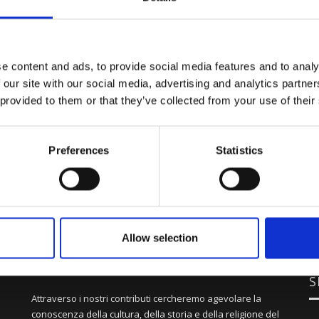
e content and ads, to provide social media features and to analy
 our site with our social media, advertising and analytics partn
 provided to them or that they’ve collected from your use of their
Preferences
Statistics
Allow selection
S
Attraverso i nostri contributi cercheremo agevolare la
conoscenza della cultura, della storia e della religione del