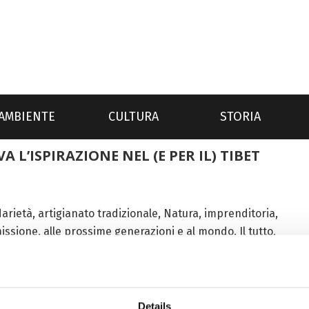
AMBIENTE
CULTURA
STORIA
 L’ISPIRAZIONE NEL (E PER IL) TIBET
darietà, artigianato tradizionale, Natura, imprenditoria,
sione, alle prossime generazioni e al mondo. Il tutto,
 Juan: una rinomata stilista cinese, già ricoprente...
Details