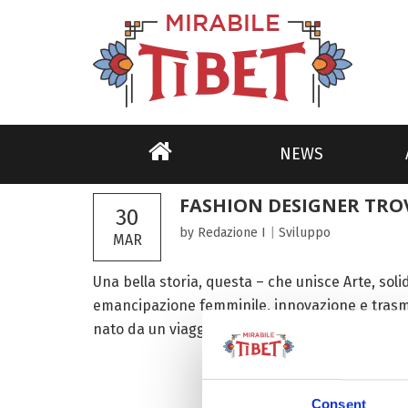
NEWS
FASHION DESIGNER TROVA
30
by Redazione I
|
Sviluppo
MAR
Una bella storia, questa – che unisce Arte, soli
emancipazione femminile, innovazione e trasmis
nato da un viaggio nel Tibet. Protagonista, Zhao
Consent