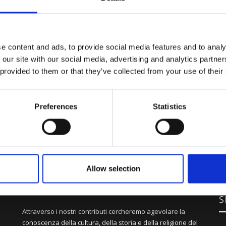
e content and ads, to provide social media features and to analy
 our site with our social media, advertising and analytics partn
 provided to them or that they’ve collected from your use of their
Preferences
Statistics
Allow selection
S
Attraverso i nostri contributi cercheremo agevolare la
conoscenza della cultura, della storia e della religione del