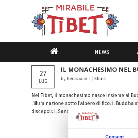
NEWS
IL MONACHESIMO NEL 
27
by Redazione I
|
Storia
LUG
Nel Tibet, il monachesimo nasce insieme al Bu
l’illuminazione sotto l’albero di fico, il Buddh
discepoli: il Sangha. I primi monaci vivono di...
Consent