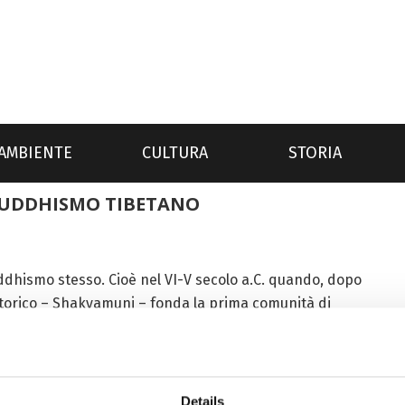
AMBIENTE
CULTURA
STORIA
BUDDHISMO TIBETANO
ddhismo stesso. Cioè nel VI-V secolo a.C. quando, dopo
a storico – Shakyamuni – fonda la prima comunità di
Details