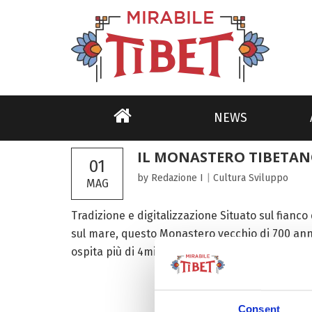
NEWS
IL MONASTERO TIBETAN
01
by Redazione I
|
Cultura
Sviluppo
MAG
Tradizione e digitalizzazione Situato sul fianc
sul mare, questo Monastero vecchio di 700 ann
ospita più di 4mila volumi di scritture e manoscri
Consent