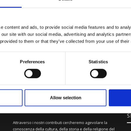
e content and ads, to provide social media features and to analy
 our site with our social media, advertising and analytics partn
 provided to them or that they’ve collected from your use of their
Preferences
Statistics
Allow selection
S
Attraverso i nostri contributi cercheremo agevolare la
conoscenza della cultura, della storia e della religione del