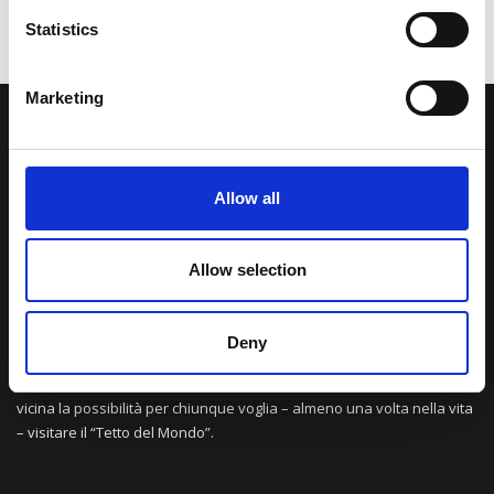
Statistics
Marketing
LA NOSTRA MISSION
Allow all
Una comunità di appassionati della cultura tibetana che hanno
avuto modo di viaggiare e conoscere questa meravigliosa regione.
Una regione affascinante, densa di spiritualità che con i suoi
Allow selection
paesaggi e la sua gente è capace di riempire il cuore.
Deny
Attraverso i nostri contributi cercheremo agevolare la conoscenza
della cultura, della storia e della religione del paese e rendere più
vicina la possibilità per chiunque voglia – almeno una volta nella vita
– visitare il “Tetto del Mondo”.