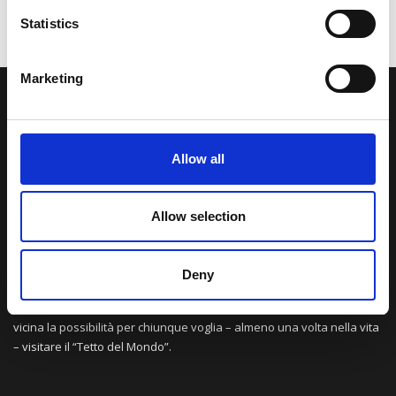
Statistics
Marketing
LA NOSTRA MISSION
Allow all
Una comunità di appassionati della cultura tibetana che hanno
avuto modo di viaggiare e conoscere questa meravigliosa regione.
Una regione affascinante, densa di spiritualità che con i suoi
Allow selection
paesaggi e la sua gente è capace di riempire il cuore.
Deny
Attraverso i nostri contributi cercheremo agevolare la conoscenza
della cultura, della storia e della religione del paese e rendere più
vicina la possibilità per chiunque voglia – almeno una volta nella vita
– visitare il “Tetto del Mondo”.