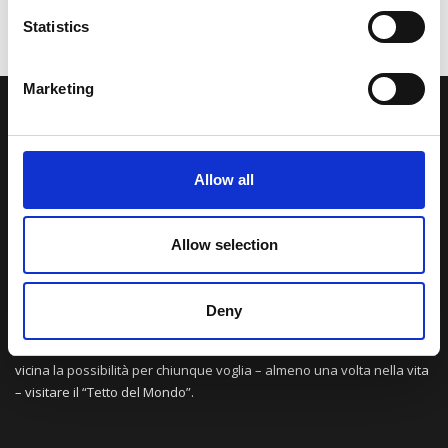
Statistics
Marketing
LA NOSTRA MISSION
Allow all
Una comunità di appassionati della cultura tibetana che hanno
avuto modo di viaggiare e conoscere questa meravigliosa regione.
Una regione affascinante, densa di spiritualità che con i suoi
Allow selection
paesaggi e la sua gente è capace di riempire il cuore.
Deny
Attraverso i nostri contributi cercheremo agevolare la conoscenza
della cultura, della storia e della religione del paese e rendere più
vicina la possibilità per chiunque voglia – almeno una volta nella vita
– visitare il “Tetto del Mondo”.