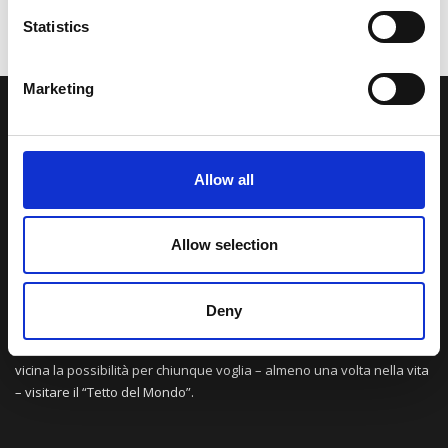
Statistics
Marketing
LA NOSTRA MISSION
Allow all
Una comunità di appassionati della cultura tibetana che hanno
avuto modo di viaggiare e conoscere questa meravigliosa regione.
Una regione affascinante, densa di spiritualità che con i suoi
Allow selection
paesaggi e la sua gente è capace di riempire il cuore.
Deny
Attraverso i nostri contributi cercheremo agevolare la conoscenza
della cultura, della storia e della religione del paese e rendere più
vicina la possibilità per chiunque voglia – almeno una volta nella vita
– visitare il “Tetto del Mondo”.