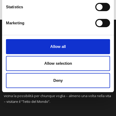
Statistics
Marketing
LA NOSTRA MISSION
Allow all
Una comunità di appassionati della cultura tibetana che hanno
avuto modo di viaggiare e conoscere questa meravigliosa regione.
Una regione affascinante, densa di spiritualità che con i suoi
Allow selection
paesaggi e la sua gente è capace di riempire il cuore.
Deny
Attraverso i nostri contributi cercheremo agevolare la conoscenza
della cultura, della storia e della religione del paese e rendere più
vicina la possibilità per chiunque voglia – almeno una volta nella vita
– visitare il “Tetto del Mondo”.