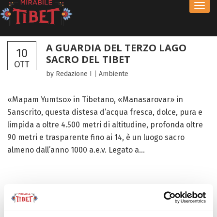
Toggl
navig
A GUARDIA DEL TERZO LAGO
10
SACRO DEL TIBET
OTT
by Redazione I
|
Ambiente
«Mapam Yumtso» in Tibetano, «Manasarovar» in
Sanscrito, questa distesa d’acqua fresca, dolce, pura e
limpida a oltre 4.500 metri di altitudine, profonda oltre
90 metri e trasparente fino ai 14, è un luogo sacro
almeno dall’anno 1000 a.e.v. Legato a...
FOCUS TIBET