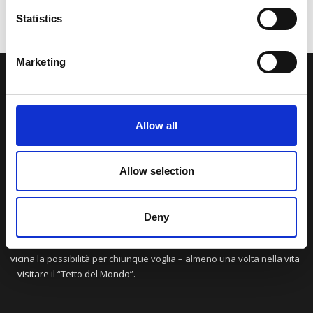
Statistics
Marketing
LA NOSTRA MISSION
Allow all
Una comunità di appassionati della cultura tibetana che hanno
avuto modo di viaggiare e conoscere questa meravigliosa regione.
Una regione affascinante, densa di spiritualità che con i suoi
Allow selection
paesaggi e la sua gente è capace di riempire il cuore.
Deny
Attraverso i nostri contributi cercheremo agevolare la conoscenza
della cultura, della storia e della religione del paese e rendere più
vicina la possibilità per chiunque voglia – almeno una volta nella vita
– visitare il “Tetto del Mondo”.