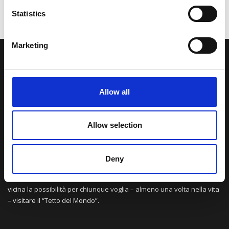
Statistics
Marketing
LA NOSTRA MISSION
Allow all
Una comunità di appassionati della cultura tibetana che hanno
avuto modo di viaggiare e conoscere questa meravigliosa regione.
Una regione affascinante, densa di spiritualità che con i suoi
Allow selection
paesaggi e la sua gente è capace di riempire il cuore.
Deny
Attraverso i nostri contributi cercheremo agevolare la conoscenza
della cultura, della storia e della religione del paese e rendere più
vicina la possibilità per chiunque voglia – almeno una volta nella vita
– visitare il “Tetto del Mondo”.