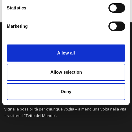
Statistics
Marketing
LA NOSTRA MISSION
Allow all
Una comunità di appassionati della cultura tibetana che hanno
avuto modo di viaggiare e conoscere questa meravigliosa regione.
Una regione affascinante, densa di spiritualità che con i suoi
Allow selection
paesaggi e la sua gente è capace di riempire il cuore.
Deny
Attraverso i nostri contributi cercheremo agevolare la conoscenza
della cultura, della storia e della religione del paese e rendere più
vicina la possibilità per chiunque voglia – almeno una volta nella vita
– visitare il “Tetto del Mondo”.