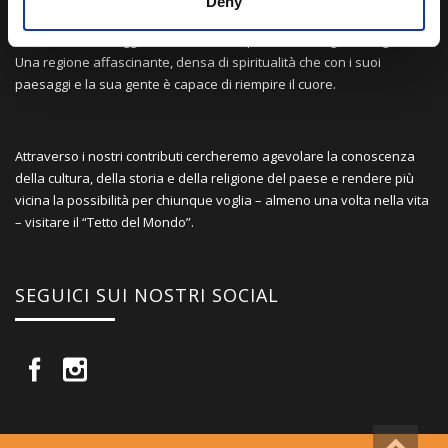
Deny
Una comunità di appassionati della cultura tibetana che hanno
avuto modo di viaggiare e conoscere questa meravigliosa regione.
Una regione affascinante, densa di spiritualità che con i suoi
paesaggi e la sua gente è capace di riempire il cuore.
Attraverso i nostri contributi cercheremo agevolare la conoscenza
della cultura, della storia e della religione del paese e rendere più
vicina la possibilità per chiunque voglia – almeno una volta nella vita
– visitare il “Tetto del Mondo”.
SEGUICI SUI NOSTRI SOCIAL