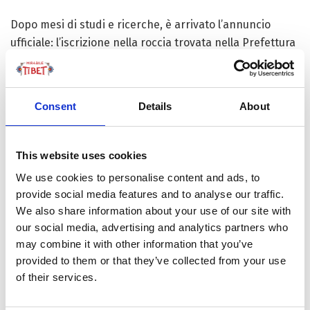
Dopo mesi di studi e ricerche, è arrivato l’annuncio
ufficiale: l’iscrizione nella roccia trovata nella Prefettura
tibetana di Golog, sull’altopiano del Qinghai-Tibet, risale
alla dinastia cinese Qin (221-206 A.E.V) e, considerata
l’altitudine di circa 4.300 metri, è la più alta...
Consent
Details
About
This website uses cookies
FOCUS TIBET
We use cookies to personalise content and ads, to
provide social media features and to analyse our traffic.
We also share information about your use of our site with
SULLA VETTA DELLO XIZANG, DOVE IL VENTO
our social media, advertising and analytics partners who
SOFFIA LO SPIRITO DI BUDDHA
may combine it with other information that you’ve
provided to them or that they’ve collected from your use
of their services.