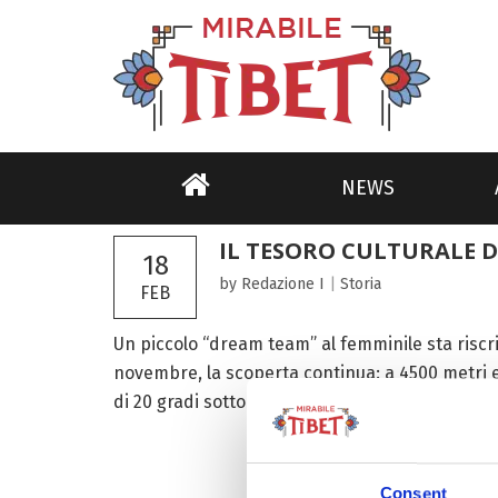
NEWS
IL TESORO CULTURALE D
18
by Redazione I
|
Storia
FEB
Un piccolo “dream team” al femminile sta riscr
novembre, la scoperta continua: a 4500 metri 
di 20 gradi sotto zero, una squadra di cinque gi
Consent