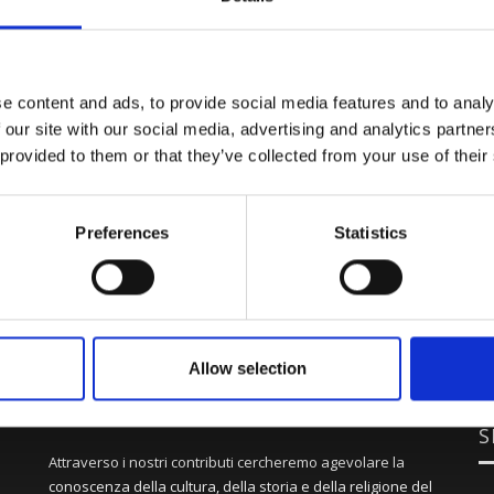
e content and ads, to provide social media features and to analy
 our site with our social media, advertising and analytics partn
 provided to them or that they’ve collected from your use of their
Preferences
Statistics
Allow selection
S
Attraverso i nostri contributi cercheremo agevolare la
conoscenza della cultura, della storia e della religione del