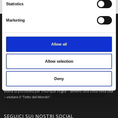
Statistics
Marketing
LA NOSTRA MISSION
Una comunità di appassionati della cultura tibetana che hanno
Allow all
avuto modo di viaggiare e conoscere questa meravigliosa regione.
Una regione affascinante, densa di spiritualità che con i suoi
paesaggi e la sua gente è capace di riempire il cuore.
Allow selection
Deny
Attraverso i nostri contributi cercheremo agevolare la conoscenza
della cultura, della storia e della religione del paese e rendere più
vicina la possibilità per chiunque voglia – almeno una volta nella vita
– visitare il “Tetto del Mondo”.
SEGUICI SUI NOSTRI SOCIAL