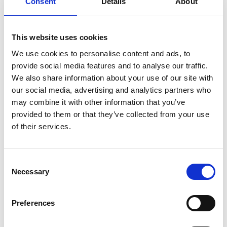
Consent
Details
About
SULLA VETTA DELLO XIZANG, DOVE IL VENTO
SOFFIA LO SPIRITO DI BUDDHA
This website uses cookies
We use cookies to personalise content and ads, to
provide social media features and to analyse our traffic.
We also share information about your use of our site with
our social media, advertising and analytics partners who
may combine it with other information that you’ve
provided to them or that they’ve collected from your use
of their services.
Consent
Necessary
Selection
Preferences