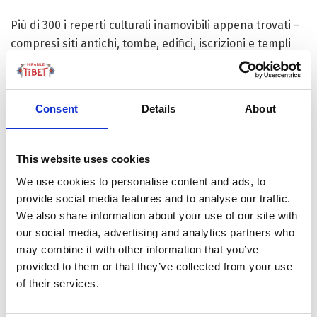
Più di 300 i reperti culturali inamovibili appena trovati –
compresi siti antichi, tombe, edifici, iscrizioni e templi
scolpiti nella roccia. Un lavoro che questa volta ha
interessato diverse contee e distretti di Shigatse, come
parte del censimento che finora...
Consent
Details
About
This website uses cookies
FOCUS TIBET
We use cookies to personalise content and ads, to
provide social media features and to analyse our traffic.
We also share information about your use of our site with
SULLA VETTA DELLO XIZANG, DOVE IL VENTO
our social media, advertising and analytics partners who
SOFFIA LO SPIRITO DI BUDDHA
may combine it with other information that you’ve
provided to them or that they’ve collected from your use
of their services.