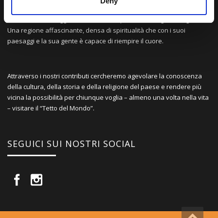
Deny
Una comunità di appassionati della cultura tibetana che hanno
avuto modo di viaggiare e conoscere questa meravigliosa regione.
Una regione affascinante, densa di spiritualità che con i suoi
paesaggi e la sua gente è capace di riempire il cuore.
Attraverso i nostri contributi cercheremo agevolare la conoscenza
della cultura, della storia e della religione del paese e rendere più
vicina la possibilità per chiunque voglia – almeno una volta nella vita
– visitare il “Tetto del Mondo”.
SEGUICI SUI NOSTRI SOCIAL