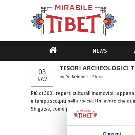
NEWS
TESORI ARCHEOLOGICI T
03
by Redazione I
|
Storia
NOV
Più di 300 i reperti culturali inamovibili appena 
e templi scolpiti nella roccia. Un lavoro che qu
Shigatse, come parte del censimento che finora
Consent