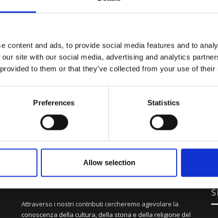
e content and ads, to provide social media features and to analy
 our site with our social media, advertising and analytics partn
 provided to them or that they’ve collected from your use of their
Preferences
Statistics
Allow selection
S
Attraverso i nostri contributi cercheremo agevolare la
conoscenza della cultura, della storia e della religione del