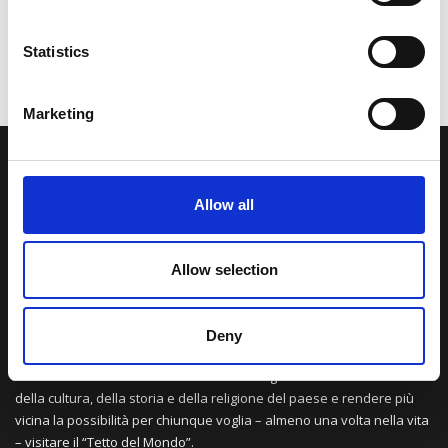
Statistics
Marketing
LA NOSTRA MISSION
Allow all
Una comunità di appassionati della cultura tibetana che hanno
avuto modo di viaggiare e conoscere questa meravigliosa regione.
Allow selection
Una regione affascinante, densa di spiritualità che con i suoi
paesaggi e la sua gente è capace di riempire il cuore.
Deny
Attraverso i nostri contributi cercheremo agevolare la conoscenza
della cultura, della storia e della religione del paese e rendere più
vicina la possibilità per chiunque voglia – almeno una volta nella vita
– visitare il “Tetto del Mondo”.