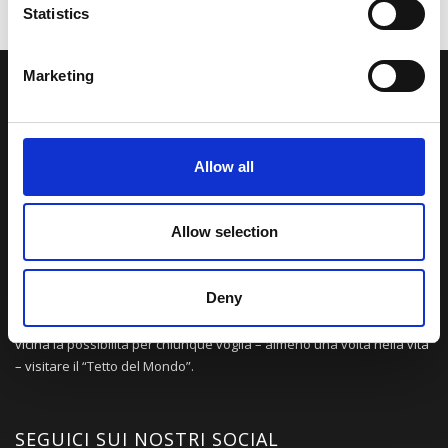
Statistics
Marketing
LA NOSTRA MISSION
Una comunità di appassionati della cultura tibetana che hanno
Allow all
avuto modo di viaggiare e conoscere questa meravigliosa regione.
Una regione affascinante, densa di spiritualità che con i suoi
paesaggi e la sua gente è capace di riempire il cuore.
Allow selection
Deny
Attraverso i nostri contributi cercheremo agevolare la conoscenza
della cultura, della storia e della religione del paese e rendere più
vicina la possibilità per chiunque voglia – almeno una volta nella vita
– visitare il “Tetto del Mondo”.
SEGUICI SUI NOSTRI SOCIAL