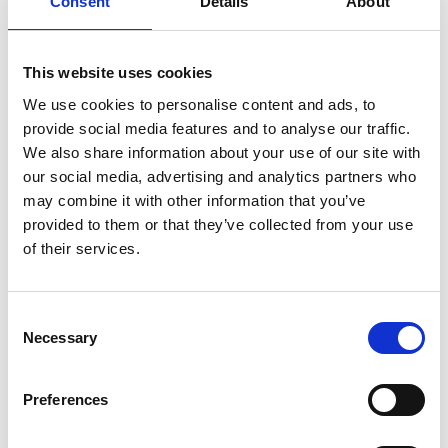
Consent
Details
About
SULLA VETTA DELLO XIZANG, DOVE IL VENTO
SOFFIA LO SPIRITO DI BUDDHA
This website uses cookies
We use cookies to personalise content and ads, to
provide social media features and to analyse our traffic.
We also share information about your use of our site with
our social media, advertising and analytics partners who
may combine it with other information that you’ve
provided to them or that they’ve collected from your use
of their services.
Consent
Necessary
Selection
Preferences