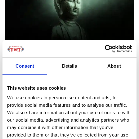
Consent
Details
About
LEGGI TUTTO
This website uses cookies
We use cookies to personalise content and ads, to
provide social media features and to analyse our traffic.
FOCUS TIBET
We also share information about your use of our site with
our social media, advertising and analytics partners who
may combine it with other information that you’ve
SULLA VETTA DELLO XIZANG, DOVE IL VENTO
provided to them or that they’ve collected from your use
SOFFIA LO SPIRITO DI BUDDHA